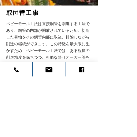
​取付管工事
ベビーモール工法は直接鋼管を削進する工法で
あり、鋼管の内部が開放されているため、切断
した異物をその鋼管内部に取込、排除しながら
削進の継続ができます。この特徴を最大限に生
かすため、ベビーモール工法では、ある程度の
削進精度を保ちつつ、可能な限りオーガー等を
挿入せずに削進しています。
削進機本体は総体的に小型軽量ですが回転力は
500kg−m〜20000kg−m、推進力は10ton〜50ton
と強力な回転力と推進力をそなえており、様々
な土質での削進を可能としています。また、新
機種の開発及び既存の機種の改良やオペレータ
の技術の向上、施工実績データの充実により玉
石混じりの礫層での削進も可能となりました。
© SABOU TECHNO