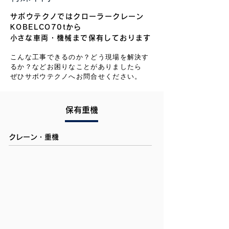
サボウテクノではクローラークレーン
KOBELCO70tから
​小さな車両・機械まで保有しております
こんな工事できるのか？どう現場を解決す
るか？などお困りなことがありましたら
​ぜひサボウテクノへお問合せください。
​保有重機
クレーン
​・重機
クローラークレーン70t
クローラークレーン50t