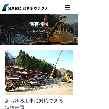
​保有機械
MACHINE
あらゆる工事に対応できる
特殊車両