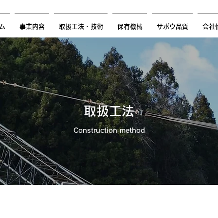
-5050
ム
事業内容
取扱工法・技術
保有機械
サボウ品質
会社
​取扱工法
Construction method