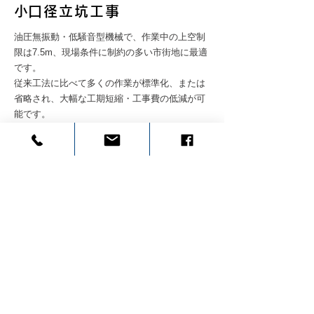
​​小口径立坑工事
油圧無振動・低騒音型機械で、作業中の上空制
限は7.5m、現場条件に制約の多い市街地に最適
です。
従来工法に比べて多くの作業が標準化、または
省略され、大幅な工期短縮・工事費の低減が可
能です。
円形立坑を構築することにより、開口面積の縮
小が図れます。また、同一立坑から任意の方向
へ複数の推進ができるので、発進立坑の構築が
最小限ですみます。
掘削土は、MS-HBMではハイドログラブにより
直接ダンプトラックに積み込み処分します。現
場内は常に清潔で安全な工事ができます。
MS-HBMは水中掘削のため、補助工法無しで滞
水地盤での施工が可能です。
© SABOU TECHNO
​移動式クレーンリース（株）サボウ工業はこちら