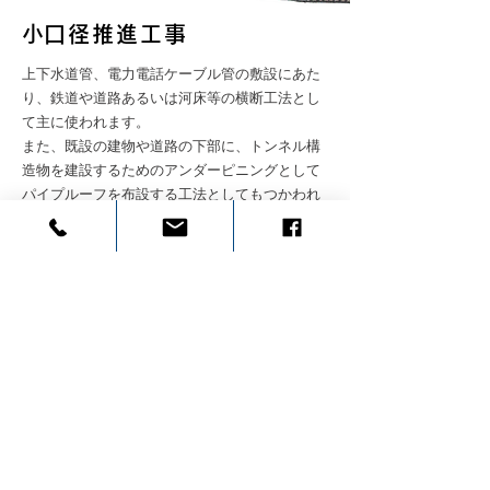
​​小口径推進工事
上下水道管、電力電話ケーブル管の敷設にあた
り、鉄道や道路あるいは河床等の横断工法とし
て主に使われます。
また、既設の建物や道路の下部に、トンネル構
造物を建設するためのアンダーピニングとして
パイプルーフを布設する工法としてもつかわれ
ています。
鋼管を使用して地中に布設し、この内空を利用
する方式。
各種の掘削ビットを利用して鋼管を地中に埋設
し、その鋼管内を社会整備基盤である上水道・
下水道・ガス・電気・通信等のライフラインに
サヤ管を利用する。
また、これらライフラインの計画精度を保つた
め、地中内の許容範囲に埋設するように方向修
© SABOU TECHNO
​移動式クレーンリース（株）サボウ工業はこちら